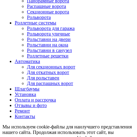
Панорамные ворота
Распашные ворота
Секционные ворота
Рольворота
Роллетные системы
Рольворота для гаража
Рольворота уличные
Рольставни на двери
Рольставни на окна
Рольставни в санузел
Роллетные решетки
Автоматика
Для секционных ворот
Для откатных ворот
Для рольставен
Для распашных ворот
Шлагбаумы
Установка
Оплата и рассрочка
Отзывы и фото
Ремонт
Контакты
Мы используем cookie-файлы для наилучшего представления
нашего сайта. Продолжая использовать этот сайт, вы