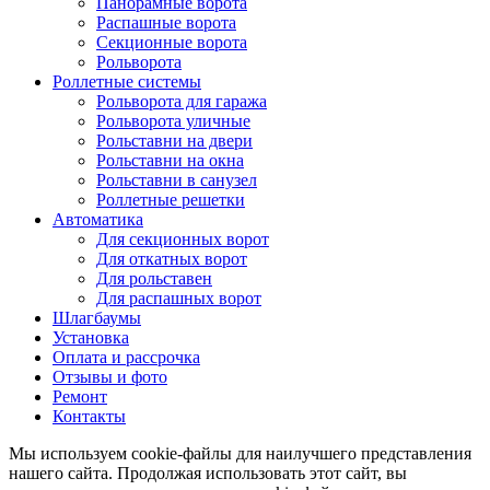
Панорамные ворота
Распашные ворота
Секционные ворота
Рольворота
Роллетные системы
Рольворота для гаража
Рольворота уличные
Рольставни на двери
Рольставни на окна
Рольставни в санузел
Роллетные решетки
Автоматика
Для секционных ворот
Для откатных ворот
Для рольставен
Для распашных ворот
Шлагбаумы
Установка
Оплата и рассрочка
Отзывы и фото
Ремонт
Контакты
Мы используем cookie-файлы для наилучшего представления
нашего сайта. Продолжая использовать этот сайт, вы