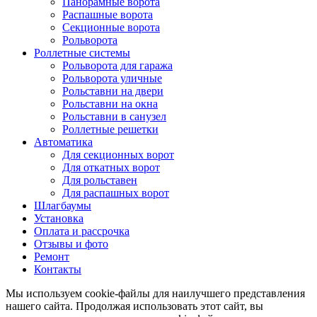
Панорамные ворота
Распашные ворота
Секционные ворота
Рольворота
Роллетные системы
Рольворота для гаража
Рольворота уличные
Рольставни на двери
Рольставни на окна
Рольставни в санузел
Роллетные решетки
Автоматика
Для секционных ворот
Для откатных ворот
Для рольставен
Для распашных ворот
Шлагбаумы
Установка
Оплата и рассрочка
Отзывы и фото
Ремонт
Контакты
Мы используем cookie-файлы для наилучшего представления
нашего сайта. Продолжая использовать этот сайт, вы