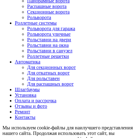
Панорамные ворота
Распашные ворота
Секционные ворота
Рольворота
Роллетные системы
Рольворота для гаража
Рольворота уличные
Рольставни на двери
Рольставни на окна
Рольставни в санузел
Роллетные решетки
Автоматика
Для секционных ворот
Для откатных ворот
Для рольставен
Для распашных ворот
Шлагбаумы
Установка
Оплата и рассрочка
Отзывы и фото
Ремонт
Контакты
Мы используем cookie-файлы для наилучшего представления
нашего сайта. Продолжая использовать этот сайт, вы