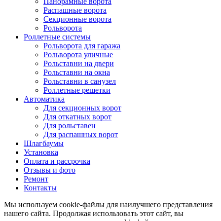
Панорамные ворота
Распашные ворота
Секционные ворота
Рольворота
Роллетные системы
Рольворота для гаража
Рольворота уличные
Рольставни на двери
Рольставни на окна
Рольставни в санузел
Роллетные решетки
Автоматика
Для секционных ворот
Для откатных ворот
Для рольставен
Для распашных ворот
Шлагбаумы
Установка
Оплата и рассрочка
Отзывы и фото
Ремонт
Контакты
Мы используем cookie-файлы для наилучшего представления
нашего сайта. Продолжая использовать этот сайт, вы