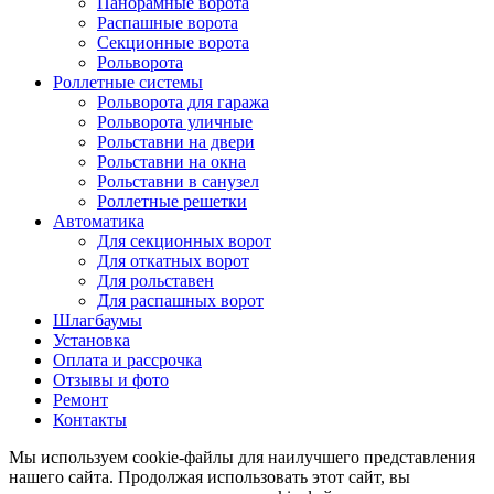
Панорамные ворота
Распашные ворота
Секционные ворота
Рольворота
Роллетные системы
Рольворота для гаража
Рольворота уличные
Рольставни на двери
Рольставни на окна
Рольставни в санузел
Роллетные решетки
Автоматика
Для секционных ворот
Для откатных ворот
Для рольставен
Для распашных ворот
Шлагбаумы
Установка
Оплата и рассрочка
Отзывы и фото
Ремонт
Контакты
Мы используем cookie-файлы для наилучшего представления
нашего сайта. Продолжая использовать этот сайт, вы