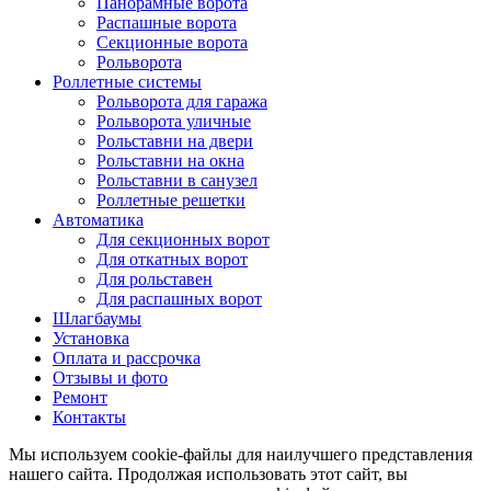
Панорамные ворота
Распашные ворота
Секционные ворота
Рольворота
Роллетные системы
Рольворота для гаража
Рольворота уличные
Рольставни на двери
Рольставни на окна
Рольставни в санузел
Роллетные решетки
Автоматика
Для секционных ворот
Для откатных ворот
Для рольставен
Для распашных ворот
Шлагбаумы
Установка
Оплата и рассрочка
Отзывы и фото
Ремонт
Контакты
Мы используем cookie-файлы для наилучшего представления
нашего сайта. Продолжая использовать этот сайт, вы