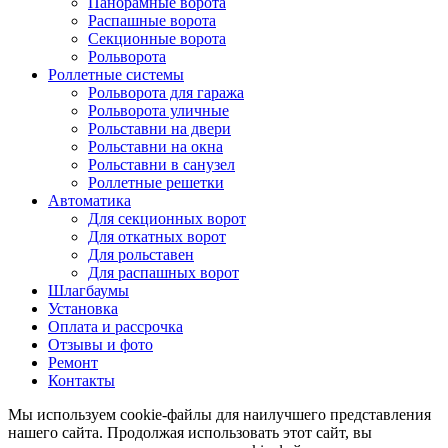
Панорамные ворота
Распашные ворота
Секционные ворота
Рольворота
Роллетные системы
Рольворота для гаража
Рольворота уличные
Рольставни на двери
Рольставни на окна
Рольставни в санузел
Роллетные решетки
Автоматика
Для секционных ворот
Для откатных ворот
Для рольставен
Для распашных ворот
Шлагбаумы
Установка
Оплата и рассрочка
Отзывы и фото
Ремонт
Контакты
Мы используем cookie-файлы для наилучшего представления
нашего сайта. Продолжая использовать этот сайт, вы