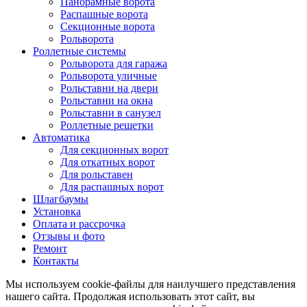
Панорамные ворота
Распашные ворота
Секционные ворота
Рольворота
Роллетные системы
Рольворота для гаража
Рольворота уличные
Рольставни на двери
Рольставни на окна
Рольставни в санузел
Роллетные решетки
Автоматика
Для секционных ворот
Для откатных ворот
Для рольставен
Для распашных ворот
Шлагбаумы
Установка
Оплата и рассрочка
Отзывы и фото
Ремонт
Контакты
Мы используем cookie-файлы для наилучшего представления
нашего сайта. Продолжая использовать этот сайт, вы