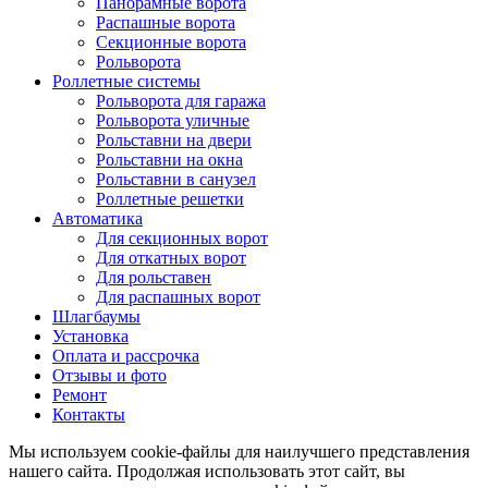
Панорамные ворота
Распашные ворота
Секционные ворота
Рольворота
Роллетные системы
Рольворота для гаража
Рольворота уличные
Рольставни на двери
Рольставни на окна
Рольставни в санузел
Роллетные решетки
Автоматика
Для секционных ворот
Для откатных ворот
Для рольставен
Для распашных ворот
Шлагбаумы
Установка
Оплата и рассрочка
Отзывы и фото
Ремонт
Контакты
Мы используем cookie-файлы для наилучшего представления
нашего сайта. Продолжая использовать этот сайт, вы