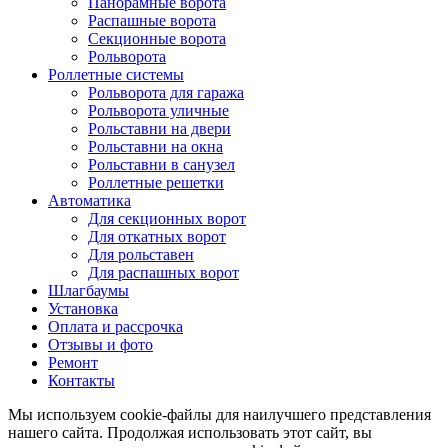
Панорамные ворота
Распашные ворота
Секционные ворота
Рольворота
Роллетные системы
Рольворота для гаража
Рольворота уличные
Рольставни на двери
Рольставни на окна
Рольставни в санузел
Роллетные решетки
Автоматика
Для секционных ворот
Для откатных ворот
Для рольставен
Для распашных ворот
Шлагбаумы
Установка
Оплата и рассрочка
Отзывы и фото
Ремонт
Контакты
Мы используем cookie-файлы для наилучшего представления
нашего сайта. Продолжая использовать этот сайт, вы