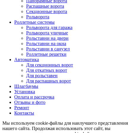
Панорамные ворота
Распашные ворота
Секционные ворота
Рольворота
Роллетные системы
Рольворота для гаража
Рольворота уличные
Рольставни на двери
Рольставни на окна
Рольставни в санузел
Роллетные решетки
Автоматика
Для секционных ворот
Для откатных ворот
Для рольставен
Для распашных ворот
Шлагбаумы
Установка
Оплата и рассрочка
Отзывы и фото
Ремонт
Контакты
Мы используем cookie-файлы для наилучшего представления
нашего сайта. Продолжая использовать этот сайт, вы