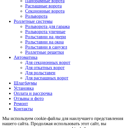
Панорамные ворота
Распашные ворота
Секционные ворота
Рольворота
Роллетные системы
Рольворота для гаража
Рольворота уличные
Рольставни на двери
Рольставни на окна
Рольставни в санузел
Роллетные решетки
Автоматика
Для секционных ворот
Для откатных ворот
Для рольставен
Для распашных ворот
Шлагбаумы
Установка
Оплата и рассрочка
Отзывы и фото
Ремонт
Контакты
Мы используем cookie-файлы для наилучшего представления
нашего сайта. Продолжая использовать этот сайт, вы