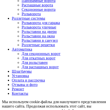
Панорамные ворота
Распашные ворота
Секционные ворота
Рольворота
Роллетные системы
Рольворота для гаража
Рольворота уличные
Рольставни на двери
Рольставни на окна
Рольставни в санузел
Роллетные решетки
Автоматика
Для секционных ворот
Для откатных ворот
Для рольставен
Для распашных ворот
Шлагбаумы
Установка
Оплата и рассрочка
Отзывы и фото
Ремонт
Контакты
Мы используем cookie-файлы для наилучшего представления
нашего сайта. Продолжая использовать этот сайт, вы