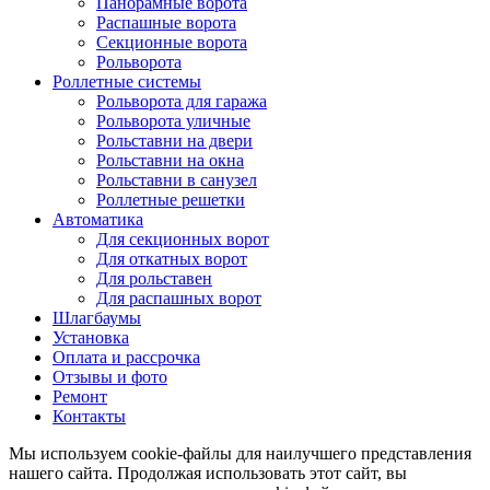
Панорамные ворота
Распашные ворота
Секционные ворота
Рольворота
Роллетные системы
Рольворота для гаража
Рольворота уличные
Рольставни на двери
Рольставни на окна
Рольставни в санузел
Роллетные решетки
Автоматика
Для секционных ворот
Для откатных ворот
Для рольставен
Для распашных ворот
Шлагбаумы
Установка
Оплата и рассрочка
Отзывы и фото
Ремонт
Контакты
Мы используем cookie-файлы для наилучшего представления
нашего сайта. Продолжая использовать этот сайт, вы