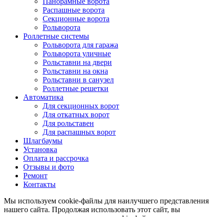
Панорамные ворота
Распашные ворота
Секционные ворота
Рольворота
Роллетные системы
Рольворота для гаража
Рольворота уличные
Рольставни на двери
Рольставни на окна
Рольставни в санузел
Роллетные решетки
Автоматика
Для секционных ворот
Для откатных ворот
Для рольставен
Для распашных ворот
Шлагбаумы
Установка
Оплата и рассрочка
Отзывы и фото
Ремонт
Контакты
Мы используем cookie-файлы для наилучшего представления
нашего сайта. Продолжая использовать этот сайт, вы