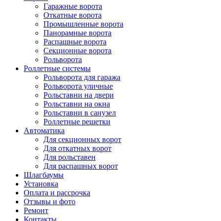
Гаражные ворота
Откатные ворота
Промышленные ворота
Панорамные ворота
Распашные ворота
Секционные ворота
Рольворота
Роллетные системы
Рольворота для гаража
Рольворота уличные
Рольставни на двери
Рольставни на окна
Рольставни в санузел
Роллетные решетки
Автоматика
Для секционных ворот
Для откатных ворот
Для рольставен
Для распашных ворот
Шлагбаумы
Установка
Оплата и рассрочка
Отзывы и фото
Ремонт
Контакты