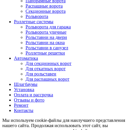
Панорамные ворота
Распашные ворота
Секционные ворота
Рольворота
Роллетные системы
Рольворота для гаража
Рольворота уличные
Рольставни на двери
Рольставни на окна
Рольставни в санузел
Роллетные решетки
Автоматика
Для секционных ворот
Для откатных ворот
Для рольставен
Для распашных ворот
Шлагбаумы
Установка
Оплата и рассрочка
Отзывы и фото
Ремонт
Контакты
Мы используем cookie-файлы для наилучшего представления
нашего сайта. Продолжая использовать этот сайт, вы