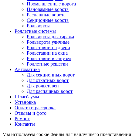
Промышленные ворота
Панорамные ворота
Распашные ворота
Секционные ворота
Рольворота
Роллетные системы
Рольворота для гаража
Рольворота уличные
Рольставни на двери
Рольставни на окна
Рольставни в санузел
Роллетные решетки
Автоматика
Для секционных ворот
Для откатных ворот
Для рольставен
Для распашных ворот
Шлагбаумы
Установка
Оплата и рассрочка
Отзывы и фото
Ремонт
Контакты
Мы используем cookie-файлы для наилучшего представления