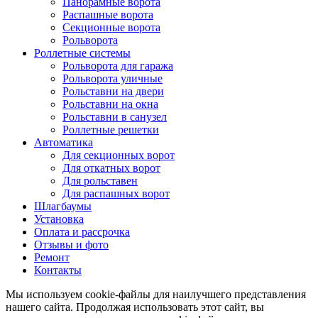
Панорамные ворота
Распашные ворота
Секционные ворота
Рольворота
Роллетные системы
Рольворота для гаража
Рольворота уличные
Рольставни на двери
Рольставни на окна
Рольставни в санузел
Роллетные решетки
Автоматика
Для секционных ворот
Для откатных ворот
Для рольставен
Для распашных ворот
Шлагбаумы
Установка
Оплата и рассрочка
Отзывы и фото
Ремонт
Контакты
Мы используем cookie-файлы для наилучшего представления
нашего сайта. Продолжая использовать этот сайт, вы