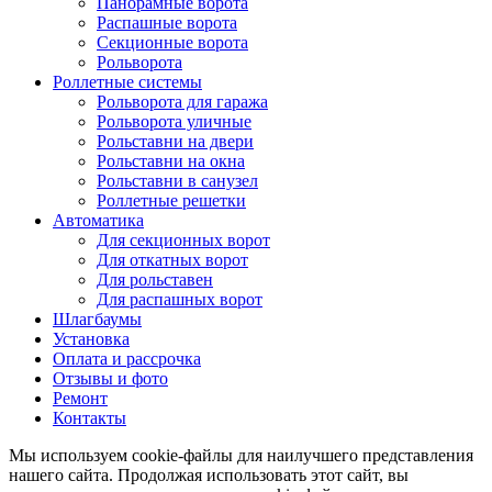
Панорамные ворота
Распашные ворота
Секционные ворота
Рольворота
Роллетные системы
Рольворота для гаража
Рольворота уличные
Рольставни на двери
Рольставни на окна
Рольставни в санузел
Роллетные решетки
Автоматика
Для секционных ворот
Для откатных ворот
Для рольставен
Для распашных ворот
Шлагбаумы
Установка
Оплата и рассрочка
Отзывы и фото
Ремонт
Контакты
Мы используем cookie-файлы для наилучшего представления
нашего сайта. Продолжая использовать этот сайт, вы