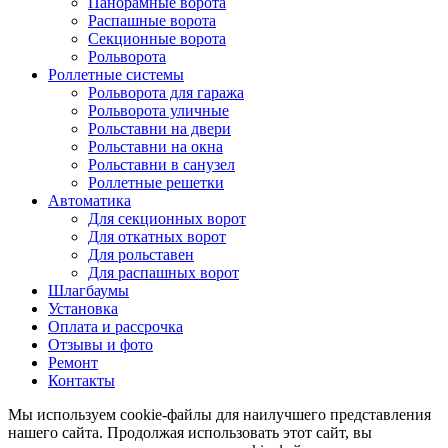
Панорамные ворота
Распашные ворота
Секционные ворота
Рольворота
Роллетные системы
Рольворота для гаража
Рольворота уличные
Рольставни на двери
Рольставни на окна
Рольставни в санузел
Роллетные решетки
Автоматика
Для секционных ворот
Для откатных ворот
Для рольставен
Для распашных ворот
Шлагбаумы
Установка
Оплата и рассрочка
Отзывы и фото
Ремонт
Контакты
Мы используем cookie-файлы для наилучшего представления
нашего сайта. Продолжая использовать этот сайт, вы