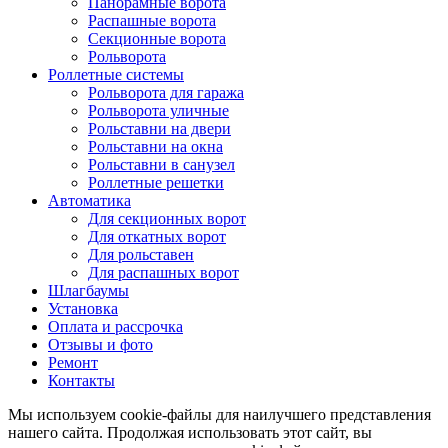
Панорамные ворота
Распашные ворота
Секционные ворота
Рольворота
Роллетные системы
Рольворота для гаража
Рольворота уличные
Рольставни на двери
Рольставни на окна
Рольставни в санузел
Роллетные решетки
Автоматика
Для секционных ворот
Для откатных ворот
Для рольставен
Для распашных ворот
Шлагбаумы
Установка
Оплата и рассрочка
Отзывы и фото
Ремонт
Контакты
Мы используем cookie-файлы для наилучшего представления
нашего сайта. Продолжая использовать этот сайт, вы