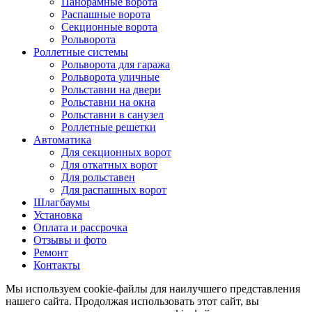
Панорамные ворота
Распашные ворота
Секционные ворота
Рольворота
Роллетные системы
Рольворота для гаража
Рольворота уличные
Рольставни на двери
Рольставни на окна
Рольставни в санузел
Роллетные решетки
Автоматика
Для секционных ворот
Для откатных ворот
Для рольставен
Для распашных ворот
Шлагбаумы
Установка
Оплата и рассрочка
Отзывы и фото
Ремонт
Контакты
Мы используем cookie-файлы для наилучшего представления
нашего сайта. Продолжая использовать этот сайт, вы