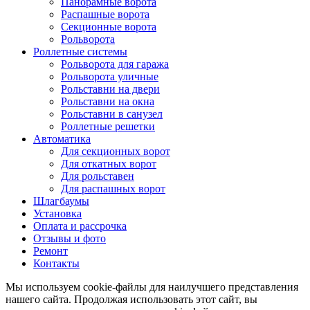
Панорамные ворота
Распашные ворота
Секционные ворота
Рольворота
Роллетные системы
Рольворота для гаража
Рольворота уличные
Рольставни на двери
Рольставни на окна
Рольставни в санузел
Роллетные решетки
Автоматика
Для секционных ворот
Для откатных ворот
Для рольставен
Для распашных ворот
Шлагбаумы
Установка
Оплата и рассрочка
Отзывы и фото
Ремонт
Контакты
Мы используем cookie-файлы для наилучшего представления
нашего сайта. Продолжая использовать этот сайт, вы