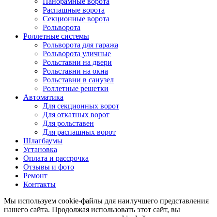
Панорамные ворота
Распашные ворота
Секционные ворота
Рольворота
Роллетные системы
Рольворота для гаража
Рольворота уличные
Рольставни на двери
Рольставни на окна
Рольставни в санузел
Роллетные решетки
Автоматика
Для секционных ворот
Для откатных ворот
Для рольставен
Для распашных ворот
Шлагбаумы
Установка
Оплата и рассрочка
Отзывы и фото
Ремонт
Контакты
Мы используем cookie-файлы для наилучшего представления
нашего сайта. Продолжая использовать этот сайт, вы