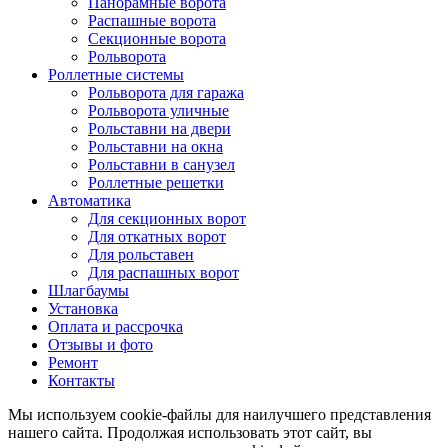
Панорамные ворота
Распашные ворота
Секционные ворота
Рольворота
Роллетные системы
Рольворота для гаража
Рольворота уличные
Рольставни на двери
Рольставни на окна
Рольставни в санузел
Роллетные решетки
Автоматика
Для секционных ворот
Для откатных ворот
Для рольставен
Для распашных ворот
Шлагбаумы
Установка
Оплата и рассрочка
Отзывы и фото
Ремонт
Контакты
Мы используем cookie-файлы для наилучшего представления
нашего сайта. Продолжая использовать этот сайт, вы