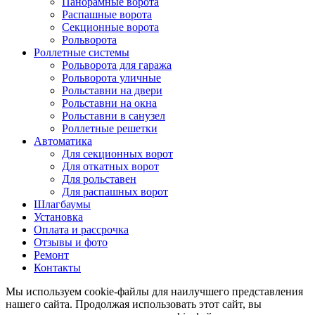
Панорамные ворота
Распашные ворота
Секционные ворота
Рольворота
Роллетные системы
Рольворота для гаража
Рольворота уличные
Рольставни на двери
Рольставни на окна
Рольставни в санузел
Роллетные решетки
Автоматика
Для секционных ворот
Для откатных ворот
Для рольставен
Для распашных ворот
Шлагбаумы
Установка
Оплата и рассрочка
Отзывы и фото
Ремонт
Контакты
Мы используем cookie-файлы для наилучшего представления
нашего сайта. Продолжая использовать этот сайт, вы