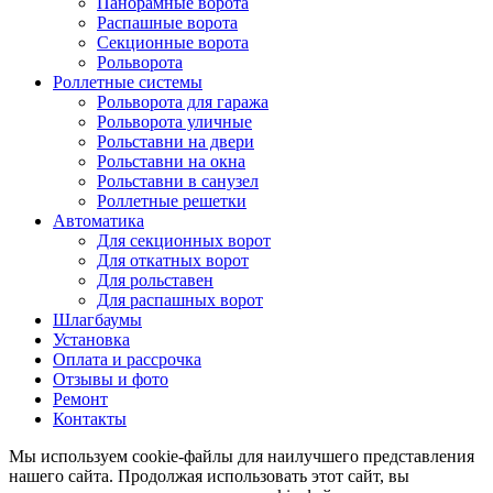
Панорамные ворота
Распашные ворота
Секционные ворота
Рольворота
Роллетные системы
Рольворота для гаража
Рольворота уличные
Рольставни на двери
Рольставни на окна
Рольставни в санузел
Роллетные решетки
Автоматика
Для секционных ворот
Для откатных ворот
Для рольставен
Для распашных ворот
Шлагбаумы
Установка
Оплата и рассрочка
Отзывы и фото
Ремонт
Контакты
Мы используем cookie-файлы для наилучшего представления
нашего сайта. Продолжая использовать этот сайт, вы