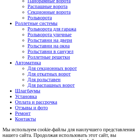
Панорамные ворота
Распашные ворота
Секционные ворота
Рольворота
Роллетные системы
Рольворота для гаража
Рольворота уличные
Рольставни на двери
Рольставни на окна
Рольставни в санузел
Роллетные решетки
Автоматика
Для секционных ворот
Для откатных ворот
Для рольставен
Для распашных ворот
Шлагбаумы
Установка
Оплата и рассрочка
Отзывы и фото
Ремонт
Контакты
Мы используем cookie-файлы для наилучшего представления
нашего сайта. Продолжая использовать этот сайт, вы