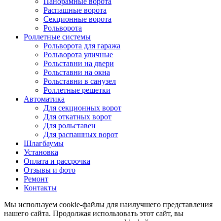
Панорамные ворота
Распашные ворота
Секционные ворота
Рольворота
Роллетные системы
Рольворота для гаража
Рольворота уличные
Рольставни на двери
Рольставни на окна
Рольставни в санузел
Роллетные решетки
Автоматика
Для секционных ворот
Для откатных ворот
Для рольставен
Для распашных ворот
Шлагбаумы
Установка
Оплата и рассрочка
Отзывы и фото
Ремонт
Контакты
Мы используем cookie-файлы для наилучшего представления
нашего сайта. Продолжая использовать этот сайт, вы