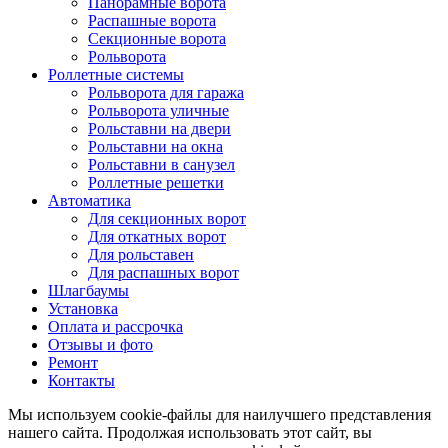
Панорамные ворота
Распашные ворота
Секционные ворота
Рольворота
Роллетные системы
Рольворота для гаража
Рольворота уличные
Рольставни на двери
Рольставни на окна
Рольставни в санузел
Роллетные решетки
Автоматика
Для секционных ворот
Для откатных ворот
Для рольставен
Для распашных ворот
Шлагбаумы
Установка
Оплата и рассрочка
Отзывы и фото
Ремонт
Контакты
Мы используем cookie-файлы для наилучшего представления
нашего сайта. Продолжая использовать этот сайт, вы