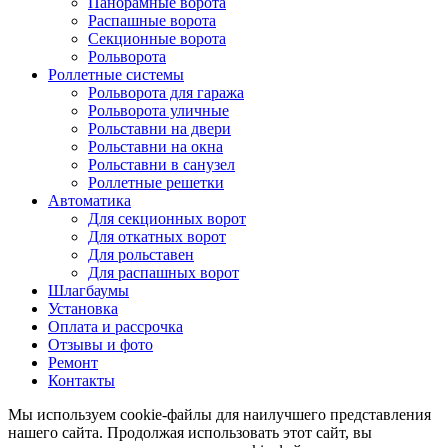
Панорамные ворота
Распашные ворота
Секционные ворота
Рольворота
Роллетные системы
Рольворота для гаража
Рольворота уличные
Рольставни на двери
Рольставни на окна
Рольставни в санузел
Роллетные решетки
Автоматика
Для секционных ворот
Для откатных ворот
Для рольставен
Для распашных ворот
Шлагбаумы
Установка
Оплата и рассрочка
Отзывы и фото
Ремонт
Контакты
Мы используем cookie-файлы для наилучшего представления
нашего сайта. Продолжая использовать этот сайт, вы