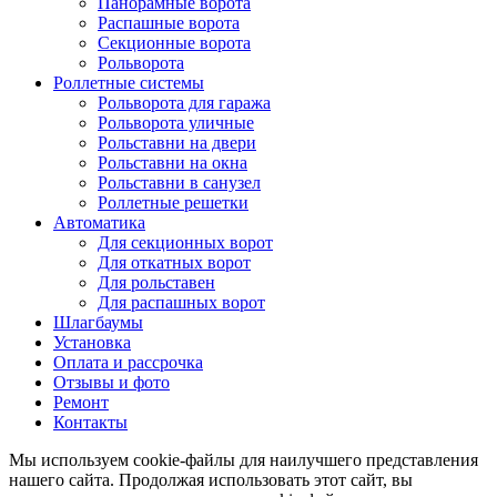
Панорамные ворота
Распашные ворота
Секционные ворота
Рольворота
Роллетные системы
Рольворота для гаража
Рольворота уличные
Рольставни на двери
Рольставни на окна
Рольставни в санузел
Роллетные решетки
Автоматика
Для секционных ворот
Для откатных ворот
Для рольставен
Для распашных ворот
Шлагбаумы
Установка
Оплата и рассрочка
Отзывы и фото
Ремонт
Контакты
Мы используем cookie-файлы для наилучшего представления
нашего сайта. Продолжая использовать этот сайт, вы