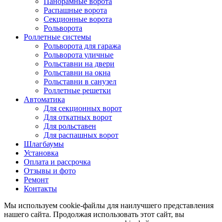
Панорамные ворота
Распашные ворота
Секционные ворота
Рольворота
Роллетные системы
Рольворота для гаража
Рольворота уличные
Рольставни на двери
Рольставни на окна
Рольставни в санузел
Роллетные решетки
Автоматика
Для секционных ворот
Для откатных ворот
Для рольставен
Для распашных ворот
Шлагбаумы
Установка
Оплата и рассрочка
Отзывы и фото
Ремонт
Контакты
Мы используем cookie-файлы для наилучшего представления
нашего сайта. Продолжая использовать этот сайт, вы