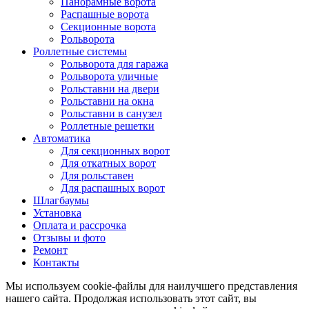
Панорамные ворота
Распашные ворота
Секционные ворота
Рольворота
Роллетные системы
Рольворота для гаража
Рольворота уличные
Рольставни на двери
Рольставни на окна
Рольставни в санузел
Роллетные решетки
Автоматика
Для секционных ворот
Для откатных ворот
Для рольставен
Для распашных ворот
Шлагбаумы
Установка
Оплата и рассрочка
Отзывы и фото
Ремонт
Контакты
Мы используем cookie-файлы для наилучшего представления
нашего сайта. Продолжая использовать этот сайт, вы