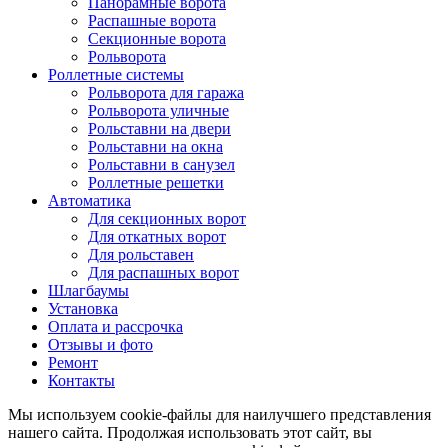
Панорамные ворота
Распашные ворота
Секционные ворота
Рольворота
Роллетные системы
Рольворота для гаража
Рольворота уличные
Рольставни на двери
Рольставни на окна
Рольставни в санузел
Роллетные решетки
Автоматика
Для секционных ворот
Для откатных ворот
Для рольставен
Для распашных ворот
Шлагбаумы
Установка
Оплата и рассрочка
Отзывы и фото
Ремонт
Контакты
Мы используем cookie-файлы для наилучшего представления
нашего сайта. Продолжая использовать этот сайт, вы