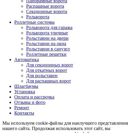
Панорамные ворота
Распашные ворота
Секционные ворота
Рольворота
Роллетные системы
Рольворота для гаража
Рольворота уличные
Рольставни на двери
Рольставни на окна
Рольставни в санузел
Роллетные решетки
Автоматика
Для секционных ворот
Для откатных ворот
Для рольставен
Для распашных ворот
Шлагбаумы
Установка
Оплата и рассрочка
Отзывы и фото
Ремонт
Контакты
Мы используем cookie-файлы для наилучшего представления
нашего сайта. Продолжая использовать этот сайт, вы