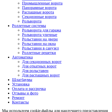
Промышленные ворота
Панорамные ворота
Распашные ворота
Секционные ворота
Рольворота
Роллетные системы
Рольворота для гаража
Рольворота уличные
Рольставни на двери
Рольставни на окна
Рольставни в санузел
Роллетные решетки
Автоматика
Для секционных ворот
Для откатных ворот
Для рольставен
Для распашных ворот
Шлагбаумы
Установка
Оплата и рассрочка
Отзывы и фото
Ремонт
Контакты
Мы используем cookie-файлы для наилучшего представления