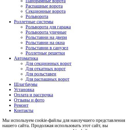
Панорамные ворота
Распашные ворота
Секционные ворота
Рольворота
Роллетные системы
Рольворота для гаража
Рольворота уличные
Рольставни на двери
Рольставни на окна
Рольставни в санузел
Роллетные решетки
Автоматика
Для секционных ворот
Для откатных ворот
Для рольставен
Для распашных ворот
Шлагбаумы
Установка
Оплата и рассрочка
Отзывы и фото
Ремонт
Контакты
Мы используем cookie-файлы для наилучшего представления
нашего сайта. Продолжая использовать этот сайт, вы