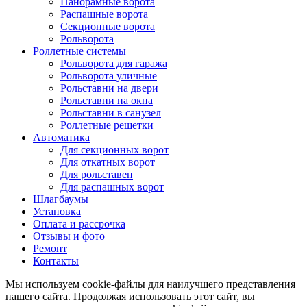
Панорамные ворота
Распашные ворота
Секционные ворота
Рольворота
Роллетные системы
Рольворота для гаража
Рольворота уличные
Рольставни на двери
Рольставни на окна
Рольставни в санузел
Роллетные решетки
Автоматика
Для секционных ворот
Для откатных ворот
Для рольставен
Для распашных ворот
Шлагбаумы
Установка
Оплата и рассрочка
Отзывы и фото
Ремонт
Контакты
Мы используем cookie-файлы для наилучшего представления
нашего сайта. Продолжая использовать этот сайт, вы