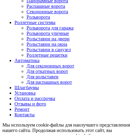
Панорамные ворота
Распашные ворота
Секционные ворота
Рольворота
Роллетные системы
Рольворота для гаража
Рольворота уличные
Рольставни на двери
Рольставни на окна
Рольставни в санузел
Роллетные решетки
Автоматика
Для секционных ворот
Для откатных ворот
Для рольставен
Для распашных ворот
Шлагбаумы
Установка
Оплата и рассрочка
Отзывы и фото
Ремонт
Контакты
Мы используем cookie-файлы для наилучшего представления
нашего сайта. Продолжая использовать этот сайт, вы