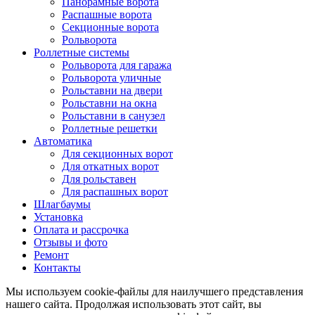
Панорамные ворота
Распашные ворота
Секционные ворота
Рольворота
Роллетные системы
Рольворота для гаража
Рольворота уличные
Рольставни на двери
Рольставни на окна
Рольставни в санузел
Роллетные решетки
Автоматика
Для секционных ворот
Для откатных ворот
Для рольставен
Для распашных ворот
Шлагбаумы
Установка
Оплата и рассрочка
Отзывы и фото
Ремонт
Контакты
Мы используем cookie-файлы для наилучшего представления
нашего сайта. Продолжая использовать этот сайт, вы