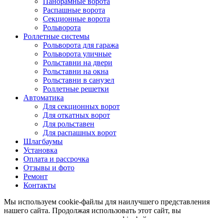
Панорамные ворота
Распашные ворота
Секционные ворота
Рольворота
Роллетные системы
Рольворота для гаража
Рольворота уличные
Рольставни на двери
Рольставни на окна
Рольставни в санузел
Роллетные решетки
Автоматика
Для секционных ворот
Для откатных ворот
Для рольставен
Для распашных ворот
Шлагбаумы
Установка
Оплата и рассрочка
Отзывы и фото
Ремонт
Контакты
Мы используем cookie-файлы для наилучшего представления
нашего сайта. Продолжая использовать этот сайт, вы