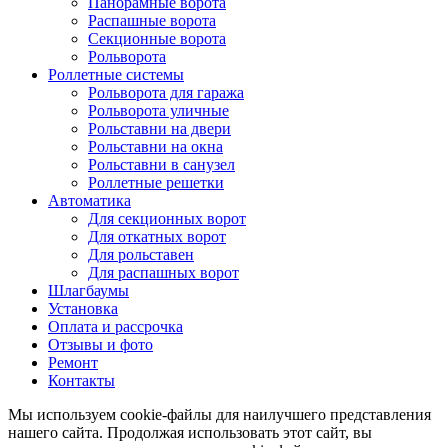
Панорамные ворота
Распашные ворота
Секционные ворота
Рольворота
Роллетные системы
Рольворота для гаража
Рольворота уличные
Рольставни на двери
Рольставни на окна
Рольставни в санузел
Роллетные решетки
Автоматика
Для секционных ворот
Для откатных ворот
Для рольставен
Для распашных ворот
Шлагбаумы
Установка
Оплата и рассрочка
Отзывы и фото
Ремонт
Контакты
Мы используем cookie-файлы для наилучшего представления
нашего сайта. Продолжая использовать этот сайт, вы